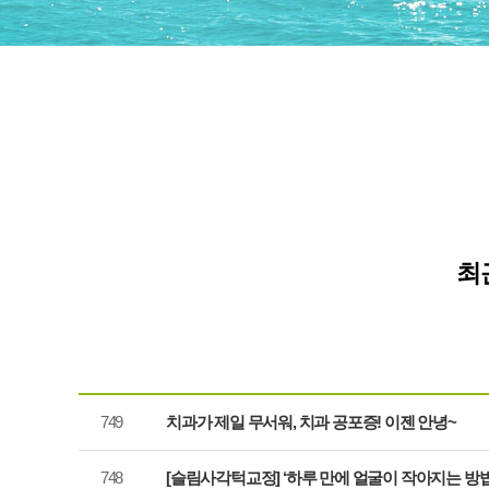
최
749
치과가 제일 무서워, 치과 공포증! 이젠 안녕~
748
[슬림사각턱교정] ‘하루 만에 얼굴이 작아지는 방법