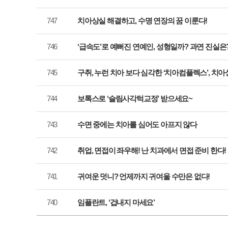
747
치아상실 해결하고, 수명 연장의 꿈 이룬다!
746
‘급속도’로 예뻐진 연예인, 성형일까? 과연 진실은
745
구취, 누런 치아 보다 심각한 ‘치아컴플렉스’, 치
744
보톡스로 ‘슬림사각턱교정’ 받으세요~
743
수면 중에는 치아를 심어도 아프지 않다
742
취업, 면접이 좌우해! 난 치과에서 면접 준비 한다!
741
귀여운 덧니? 언제까지 귀여울 수만은 없다!
740
임플란트, ‘겁내지 마세요’