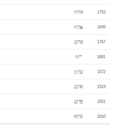
이*재
1753
이*늘
1649
강*영
1767
이**
1681
신*섭
1572
김*희
1519
김*현
1551
박*유
1810