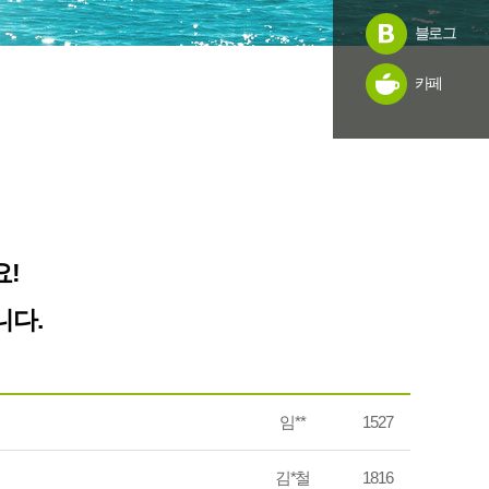
블로그
카페
!
니다.
임**
1527
김*철
1816