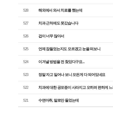
528
해외에서 와서 치료를 했는데
527
치과 근처에도 못갔습니다
526
겁이 너무 많아서
525
언제 잠들었는지도 모르겠고 눈을 떠보니
524
이겨낼 방법을 전 찾았다구요...
523
정말 자고 일어나 보니 모든게 다 되어있네요
522
치과에 대한 공포증이 사라지고 오히려 편하게 
521
수면마취, 말로만 들었는데