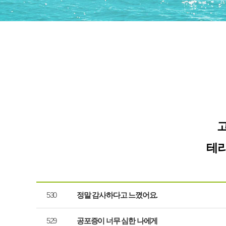
테라
530
정말 감사하다고 느꼈어요.
529
공포증이 너무 심한 나에게