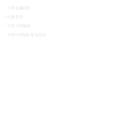
수면 임플란트
비용 문의
수면 스케일링
수면스케일링 및 검진요
전화상담
진료시간
평일 09:30~18:30
토요일 09:30~16:00 (일요일, 공휴일 휴진)